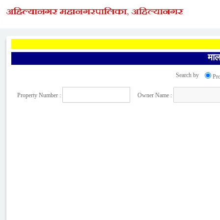
माल
Search by
Pr
Property Number :
Owner Name :